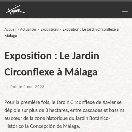
Passer au contenu
Me
Accueil
»
Actualités
»
Expositions
»
Exposition : Le Jardin Circonflexe à
Málaga
Exposition : Le Jardin
Circonflexe à Málaga
|
Publié
9 mai 2023
Pour la première fois, le Jardin Circonflexe de Xavier se
déploie sur plus de 3 hectares, entre cascades et bassins,
au cœur de la zone historique du Jardin Botánico-
Histórico la Concepción de Málaga.