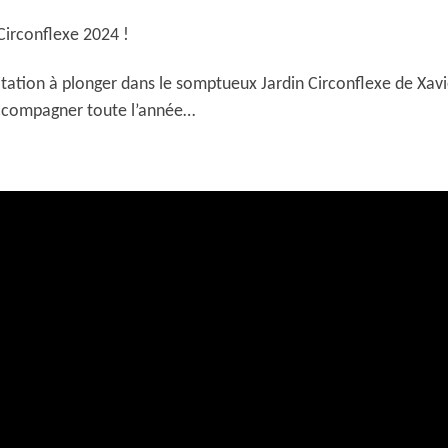
Circonflexe 2024 !
itation à plonger dans le somptueux Jardin Circonflexe de Xav
ccompagner toute l’année…